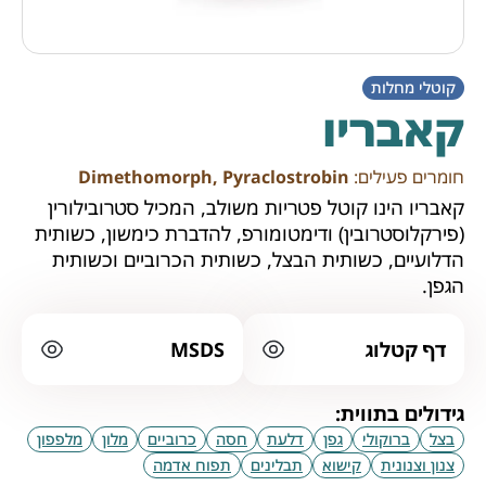
קוטלי מחלות
קאבריו
חומרים פעילים:
Dimethomorph, Pyraclostrobin
קאבריו הינו קוטל פטריות משולב, המכיל סטרובילורין
(פירקלוסטרובין) ודימטומורפ, להדברת כימשון, כשותית
הדלועיים, כשותית הבצל, כשותית הכרוביים וכשותית
הגפן.
דף קטלוג
MSDS
גידולים בתווית:
בצל
ברוקולי
גפן
דלעת
חסה
כרוביים
מלון
מלפפון
צנון וצנונית
קישוא
תבלינים
תפוח אדמה