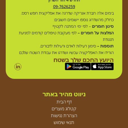
09-7626259
בימים אלה חברת אגריקה שדרגה את אפליקצית חפש רסס.
כחלק מהשדרוג נוספו יישומים חשובים:
סינון חומרים
– לפי ימי המתנה לקטיף
המלצות על חומרים –
לפי מעקובת טיפולים קודמים למניעת
תנגודת
תוספות –
סימון רעילות לאדם ורעילות לדבורים.
הורידו את האפליקציה עכשיו ושדרגו את עבודת השטח שלכם
היועץ החכם שלך בשטח
ניווט מהיר באתר
דף הבית
קטלוג מוצרים
הצהרת נגישות
תנאי שימוש