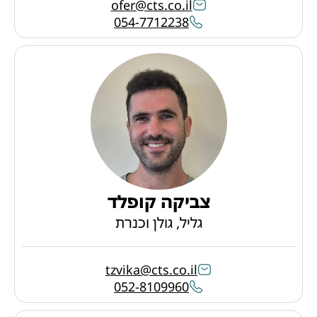
ofer@cts.co.il
054-7712238
צביקה קופלד
גליל, גולן וכנרת
tzvika@cts.co.il
052-8109960