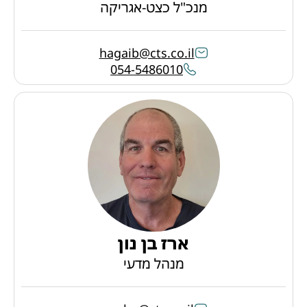
מנכ"ל כצט-אגריקה
hagaib@cts.co.il
054-5486010
ארז בן נון
מנהל מדעי