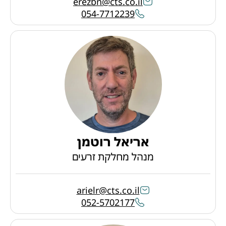
erezbn@cts.co.il
054-7712239
אריאל רוטמן
מנהל מחלקת זרעים
arielr@cts.co.il
052-5702177