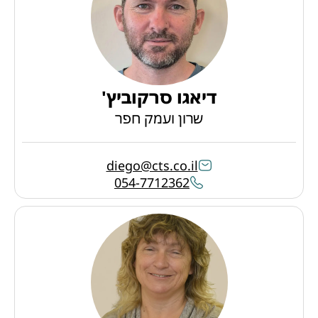
דיאגו סרקוביץ'
שרון ועמק חפר
diego@cts.co.il
054-7712362