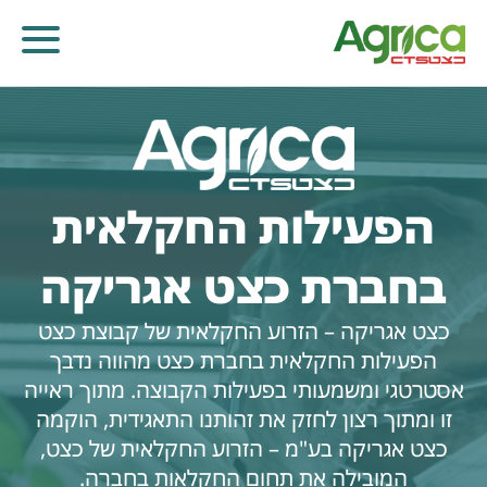
הפעילות החקלאית
בחברת כצט אגריקה
כצט אגריקה – הזרוע החקלאית של קבוצת כצט
הפעילות החקלאית בחברת כצט מהווה נדבך
אסטרטגי ומשמעותי בפעילות הקבוצה. מתוך ראייה
זו ומתוך רצון לחזק את זהותנו התאגידית, הוקמה
קוטלי עשבים
קוטלי מחלות
קוטלי חרקים
מווסתי צמיחה
כצט אגריקה בע"מ – הזרוע החקלאית של כצט,
דישון עלוותי וביוסטימולנטים
זרעים
שונות
המובילה את תחום החקלאות בחברה.