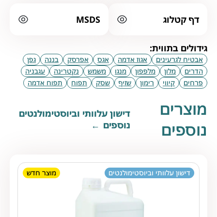
דף קטלוג
MSDS
גידולים בתווית:
אבטיח לגרעינים
אגוז אדמה
אגס
אפרסק
בננה
גפן
הדרים
מלון
מלפפון
מנגו
משמש
נקטרינה
עגבניה
פרחים
קיווי
רימון
שזיף
שסק
תפוח
תפוח אדמה
מוצרים
דישון עלוותי וביוסטימולנטים
נוספים
נוספים
דישון עלוותי וביוסטימולנטים
מוצר חדש