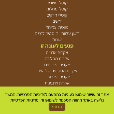
קוטלי עשבים
קוטלי מחלות
קוטלי חרקים
זרעים
מווסתי צמיחה
דישון עלוותי וביוסטימולנטים
שונות
פגעים לעונה זו
אקרית אדומה
אקרית החלודה
אקרית העיוותים
אקרית החטטים של הזית
אקרית האבוקדו
אקרית ארגמנית
אקריות
אתר זה עושה שימוש בעוגיות בהתאם למדיניות הפרטיות. המשך
גלישה באתר מהווה הסכמה לשימוש זה.
מדיניות הפרטיות
© Agrica 2026
הבנתי
Designed by
resolve
| developed by
UpNext