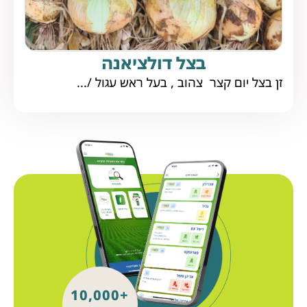
בצל דולציאנה
זן בצל יום קצר צהוב , בעל ראש עגול /...
+10,000