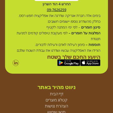
החרש 4 הוד השרון
09-7626259
בימים אלה חברת אגריקה שדרגה את אפליקצית חפש רסס.
כחלק מהשדרוג נוספו יישומים חשובים:
סינון חומרים
– לפי ימי המתנה לקטיף
המלצות על חומרים –
לפי מעקובת טיפולים קודמים למניעת
תנגודת
תוספות –
סימון רעילות לאדם ורעילות לדבורים.
הורידו את האפליקציה עכשיו ושדרגו את עבודת השטח שלכם
היועץ החכם שלך בשטח
ניווט מהיר באתר
דף הבית
קטלוג מוצרים
הצהרת נגישות
תנאי שימוש