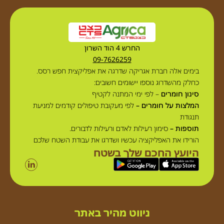
החרש 4 הוד השרון
09-7626259
בימים אלה חברת אגריקה שדרגה את אפליקצית חפש רסס.
כחלק מהשדרוג נוספו יישומים חשובים:
סינון חומרים
– לפי ימי המתנה לקטיף
המלצות על חומרים –
לפי מעקובת טיפולים קודמים למניעת
תנגודת
תוספות –
סימון רעילות לאדם ורעילות לדבורים.
הורידו את האפליקציה עכשיו ושדרגו את עבודת השטח שלכם
היועץ החכם שלך בשטח
ניווט מהיר באתר