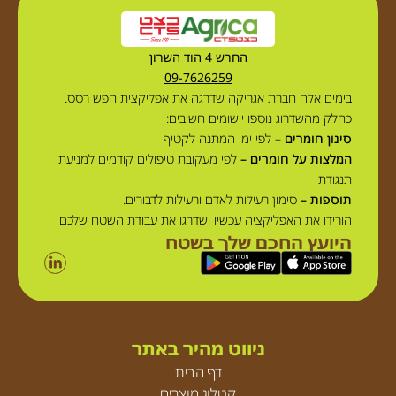
החרש 4 הוד השרון
09-7626259
בימים אלה חברת אגריקה שדרגה את אפליקצית חפש רסס.
כחלק מהשדרוג נוספו יישומים חשובים:
סינון חומרים
– לפי ימי המתנה לקטיף
המלצות על חומרים –
לפי מעקובת טיפולים קודמים למניעת
תנגודת
תוספות –
סימון רעילות לאדם ורעילות לדבורים.
הורידו את האפליקציה עכשיו ושדרגו את עבודת השטח שלכם
היועץ החכם שלך בשטח
ניווט מהיר באתר
דף הבית
קטלוג מוצרים