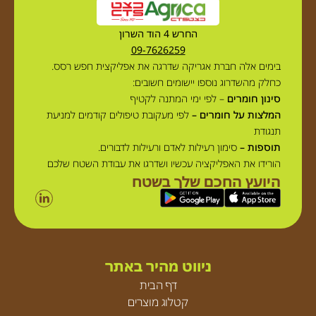
החרש 4 הוד השרון
09-7626259
בימים אלה חברת אגריקה שדרגה את אפליקצית חפש רסס.
כחלק מהשדרוג נוספו יישומים חשובים:
סינון חומרים
– לפי ימי המתנה לקטיף
המלצות על חומרים –
לפי מעקובת טיפולים קודמים למניעת
תנגודת
תוספות –
סימון רעילות לאדם ורעילות לדבורים.
הורידו את האפליקציה עכשיו ושדרגו את עבודת השטח שלכם
היועץ החכם שלך בשטח
ניווט מהיר באתר
דף הבית
קטלוג מוצרים