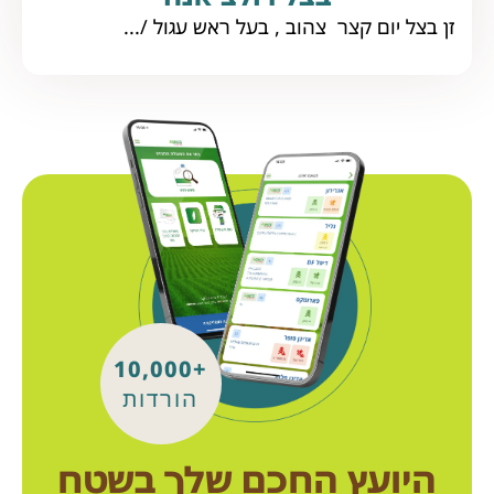
זן בצל יום קצר צהוב , בעל ראש עגול /...
+10,000
הורדות
היועץ החכם שלך בשטח