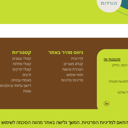
הורדות
ניווט מהיר באתר
קטגוריות
דף הבית
קוטלי עשבים
09-7626259
קטלוג מוצרים
קוטלי מחלות
 רסס. כחלק
הצהרת נגישות
קוטלי חרקים
תנאי שימוש
זרעים
מדיניות פרטיות
מווסתי צמיחה
למניעת תנגודת
דישון עלוותי וביוסטימ
שונות
ח שלכם
התאם למדיניות הפרטיות. המשך גלישה באתר מהווה הסכמה לשימוש ז