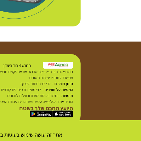
החרש 4 הוד השרון
בימים אלה חברת אגריקה שדרגה את אפליקצית חפש
מהשדרוג נוספו יישומים חשובים:
סינון חומרים
– לפי ימי המתנה לקטיף
המלצות על חומרים –
לפי מעקובת טיפולים קודמים 
תוספות –
סימון רעילות לאדם ורעילות לדבורים.
הורידו את האפליקציה עכשיו ושדרגו את עבודת השט
היועץ החכם שלך בשטח
אתר זה עושה שימוש בעוגיות ב