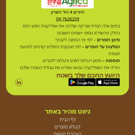
החרש 4 הוד השרון
09-7626259
בימים אלה חברת אגריקה שדרגה את אפליקצית חפש רסס.
כחלק מהשדרוג נוספו יישומים חשובים:
סינון חומרים
– לפי ימי המתנה לקטיף
המלצות על חומרים –
לפי מעקובת טיפולים קודמים למניעת
תנגודת
תוספות –
סימון רעילות לאדם ורעילות לדבורים.
הורידו את האפליקציה עכשיו ושדרגו את עבודת השטח שלכם
היועץ החכם שלך בשטח
ניווט מהיר באתר
דף הבית
קטלוג מוצרים
הצהרת נגישות