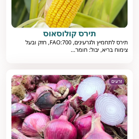
תירס קולוסאוס
תירס לתחמיץ ולגרעינים, FAO:700, חזק ובעל
צימוח בריא, יבול: חומר...
זרעים