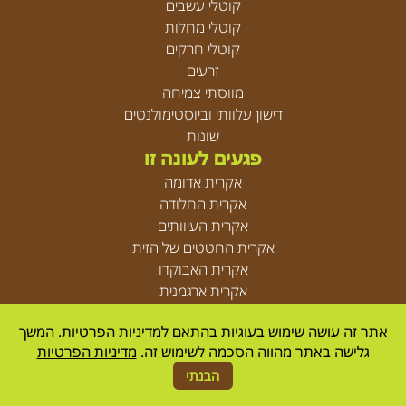
קוטלי עשבים
קוטלי מחלות
קוטלי חרקים
זרעים
מווסתי צמיחה
דישון עלוותי וביוסטימולנטים
שונות
פגעים לעונה זו
אקרית אדומה
אקרית החלודה
אקרית העיוותים
אקרית החטטים של הזית
אקרית האבוקדו
אקרית ארגמנית
אקריות
אתר זה עושה שימוש בעוגיות בהתאם למדיניות הפרטיות. המשך
גלישה באתר מהווה הסכמה לשימוש זה.
מדיניות הפרטיות
© Agrica 2026
הבנתי
Designed by
resolve
| developed by
UpNext