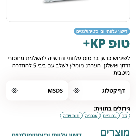
דישון עלוותי וביוסטימולנטים
טופ KP+
לשימוש כדשן בריסוס עלוותי והדשייה להשלמת מחסורי
זרחן ואשלגן. הערה: מומלץ לשלב עם ביבי 5 להחדרה
מיטבית
דף קטלוג
MSDS
גידולים בתווית:
גזר
כרוביים
עגבניה
תות שדה
מוצרים
דישון עלוותי וביוסטימולנטים