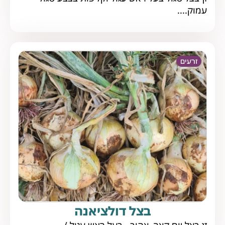
עמוק....
זרעים
בצל דולציאנה
זן בצל יום קצר צהוב , בעל ראש עגול /...