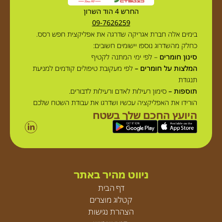
החרש 4 הוד השרון
09-7626259
בימים אלה חברת אגריקה שדרגה את אפליקצית חפש רסס.
כחלק מהשדרוג נוספו יישומים חשובים:
סינון חומרים
– לפי ימי המתנה לקטיף
המלצות על חומרים –
לפי מעקובת טיפולים קודמים למניעת
תנגודת
תוספות –
סימון רעילות לאדם ורעילות לדבורים.
הורידו את האפליקציה עכשיו ושדרגו את עבודת השטח שלכם
היועץ החכם שלך בשטח
ניווט מהיר באתר
דף הבית
קטלוג מוצרים
הצהרת נגישות