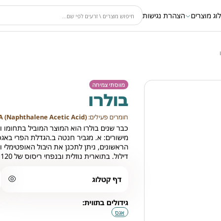
וג מוצרים
הצהרת נגישות
מווסתי צמיחה
בולרו
חומרים פעילים:
AA (Naphthalene Acetic Acid)
כבר שנים בולרו הוא המוצר המוביל בתחומו ו
מישורים: א. מגביר חנטה ב.הגדלת הפרי באג
הראשונים, ניתן לתכנן את היבול האופטימלי ו
דילול. בתוארית נוזלית ובנפחי ריסוס של 100-120 ליטר לדונם.
דף קטלוג
גידולים בתווית:
אגס