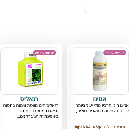
מווסתי צמיחה
מווסתי צמיחה
אמיגו
רגאליס
אמיגו הינו תרכיז נוזלי יעיל ביותר
רגאליס הינו מווסת צימוח בתפוח
לוויסות צמיחה בתוארית נוזלית,...
ובאגס המתערב במנגנון
ביו-סינתיזת הג׳יברלינים...
חומרים פעילים:
10g\l NAA, 4 8g/l