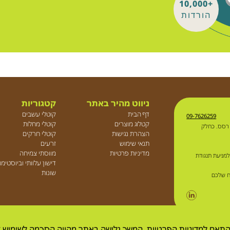
+10,000
הורדות
ניווט מהיר באתר
קטגוריות
דף הבית
קוטלי עשבים
09-7626259
קטלוג מוצרים
קוטלי מחלות
 רסס. כחלק
הצהרת נגישות
קוטלי חרקים
תנאי שימוש
זרעים
מדיניות פרטיות
מווסתי צמיחה
למניעת תנגודת
דישון עלוותי וביוסטימ
שונות
ח שלכם
התאם למדיניות הפרטיות. המשך גלישה באתר מהווה הסכמה לשימוש ז