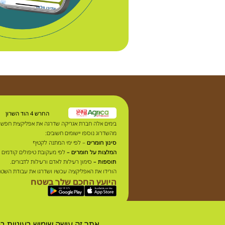
החרש 4 הוד השרון
בימים אלה חברת אגריקה שדרגה את אפליקצית חפש
מהשדרוג נוספו יישומים חשובים:
סינון חומרים
– לפי ימי המתנה לקטיף
המלצות על חומרים –
לפי מעקובת טיפולים קודמים 
תוספות –
סימון רעילות לאדם ורעילות לדבורים.
הורידו את האפליקציה עכשיו ושדרגו את עבודת השט
היועץ החכם שלך בשטח
אתר זה עושה שימוש בעוגיות ב