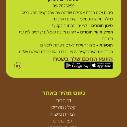
09-7626259
בימים אלה חברת אגריקה שדרגה את אפליקצית חפש רסס.
כחלק מהשדרוג נוספו יישומים חשובים:
סינון חומרים
– לפי ימי המתנה לקטיף
המלצות על חומרים –
לפי מעקובת טיפולים קודמים למניעת
תנגודת
תוספות –
סימון רעילות לאדם ורעילות לדבורים.
הורידו את האפליקציה עכשיו ושדרגו את עבודת השטח שלכם
היועץ החכם שלך בשטח
ניווט מהיר באתר
דף הבית
קטלוג מוצרים
הצהרת נגישות
תנאי שימוש