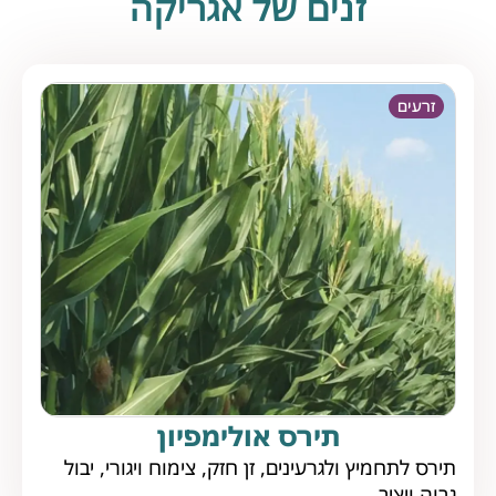
זנים של אגריקה
זרעים
תירס אולימפיון
תירס לתחמיץ ולגרעינים, זן חזק, צימוח ויגורי, יבול
גבוה ויציב