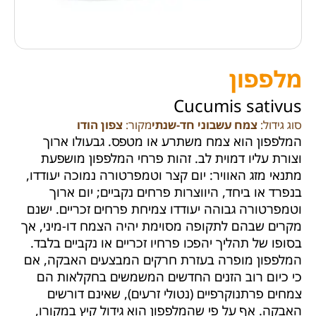
מלפפון
Cucumis sativus
סוג גידול:
צמח עשבוני חד-שנתי
מקור:
צפון הודו
המלפפון הוא צמח משתרע או מטפס. גבעולו ארוך
וצורת עליו דמוית לב. זהות פרחי המלפפון מושפעת
מתנאי מזג האוויר: יום קצר וטמפרטורה נמוכה יעודדו,
בנפרד או ביחד, היווצרות פרחים נקביים; יום ארוך
וטמפרטורה גבוהה יעודדו צמיחת פרחים זכריים. ישנם
מקרים שבהם לתקופה מסוימת יהיה הצמח דו-מיני, אך
בסופו של תהליך יהפכו פרחיו זכריים או נקביים בלבד.
המלפפון מופרה בעזרת חרקים המבצעים האבקה, אם
כי כיום רוב הזנים החדשים המשמשים בחקלאות הם
צמחים פרתנוקרפיים (נטולי זרעים), שאינם דורשים
האבקה. אף על פי שהמלפפון הוא גידול קיץ במקורו,