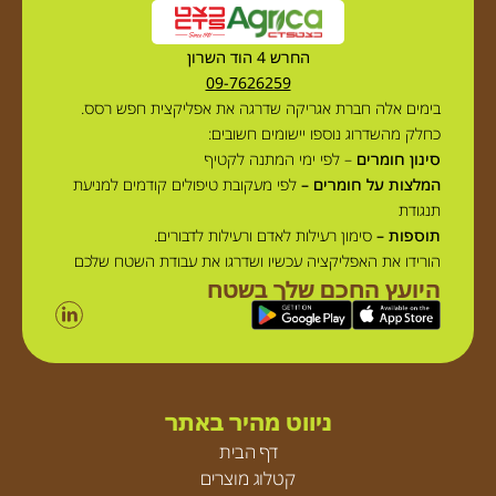
החרש 4 הוד השרון
09-7626259
בימים אלה חברת אגריקה שדרגה את אפליקצית חפש רסס.
כחלק מהשדרוג נוספו יישומים חשובים:
סינון חומרים
– לפי ימי המתנה לקטיף
המלצות על חומרים –
לפי מעקובת טיפולים קודמים למניעת
תנגודת
תוספות –
סימון רעילות לאדם ורעילות לדבורים.
הורידו את האפליקציה עכשיו ושדרגו את עבודת השטח שלכם
היועץ החכם שלך בשטח
ניווט מהיר באתר
דף הבית
קטלוג מוצרים