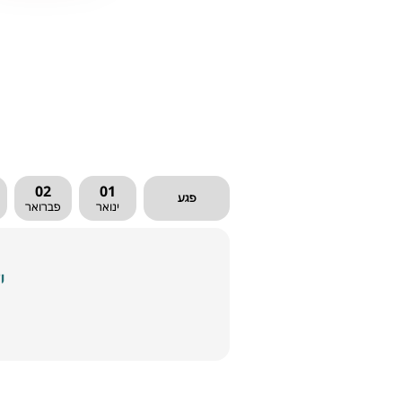
02
01
פגע
ינואר
פברואר
י