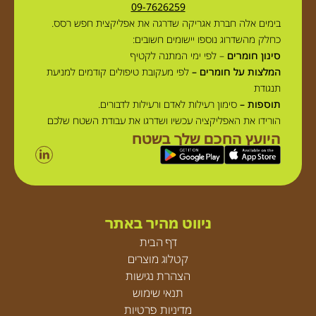
09-7626259
בימים אלה חברת אגריקה שדרגה את אפליקצית חפש רסס.
כחלק מהשדרוג נוספו יישומים חשובים:
סינון חומרים
– לפי ימי המתנה לקטיף
המלצות על חומרים –
לפי מעקובת טיפולים קודמים למניעת
תנגודת
תוספות –
סימון רעילות לאדם ורעילות לדבורים.
הורידו את האפליקציה עכשיו ושדרגו את עבודת השטח שלכם
היועץ החכם שלך בשטח
ניווט מהיר באתר
דף הבית
קטלוג מוצרים
הצהרת נגישות
תנאי שימוש
מדיניות פרטיות