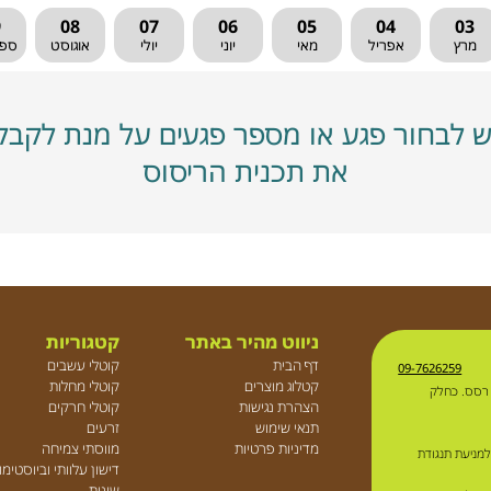
9
08
07
06
05
04
03
מרץ
אפריל
מאי
יוני
יולי
אוגוסט
ספ
ש לבחור פגע או מספר פגעים על מנת לקבל
את תכנית הריסוס
ניווט מהיר באתר
קטגוריות
דף הבית
קוטלי עשבים
09-7626259
קטלוג מוצרים
קוטלי מחלות
 רסס. כחלק
הצהרת נגישות
קוטלי חרקים
תנאי שימוש
זרעים
מדיניות פרטיות
מווסתי צמיחה
למניעת תנגודת
דישון עלוותי וביוסטימ
שונות