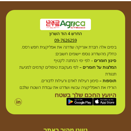
החרש 4 הוד השרון
09-7626259
בימים אלה חברת אגריקה שדרגה את אפליקצית חפש רסס.
כחלק מהשדרוג נוספו יישומים חשובים:
סינון חומרים
– לפי ימי המתנה לקטיף
המלצות על חומרים –
לפי מעקובת טיפולים קודמים למניעת
תנגודת
תוספות –
סימון רעילות לאדם ורעילות לדבורים.
הורידו את האפליקציה עכשיו ושדרגו את עבודת השטח שלכם
היועץ החכם שלך בשטח
ניווט מהיר באתר