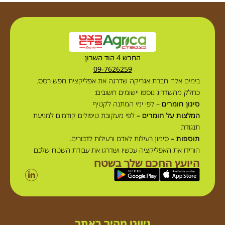
החרש 4 הוד השרון
09-7626259
בימים אלה חברת אגריקה שדרגה את אפליקצית חפש רסס.
כחלק מהשדרוג נוספו יישומים חשובים:
סינון חומרים
– לפי ימי המתנה לקטיף
המלצות על חומרים –
לפי מעקובת טיפולים קודמים למניעת
תנגודת
תוספות –
סימון רעילות לאדם ורעילות לדבורים.
הורידו את האפליקציה עכשיו ושדרגו את עבודת השטח שלכם
היועץ החכם שלך בשטח
ניווט מהיר באתר