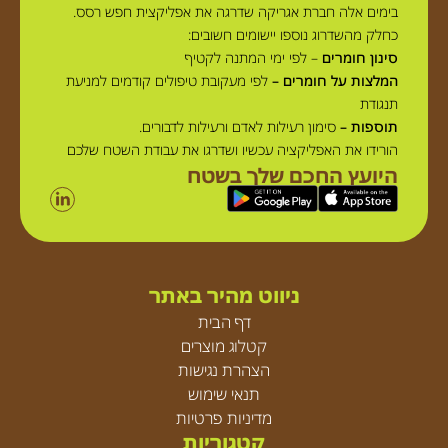
בימים אלה חברת אגריקה שדרגה את אפליקצית חפש רסס.
כחלק מהשדרוג נוספו יישומים חשובים:
סינון חומרים
– לפי ימי המתנה לקטיף
המלצות על חומרים –
לפי מעקובת טיפולים קודמים למניעת
תנגודת
תוספות –
סימון רעילות לאדם ורעילות לדבורים.
הורידו את האפליקציה עכשיו ושדרגו את עבודת השטח שלכם
היועץ החכם שלך בשטח
ניווט מהיר באתר
דף הבית
קטלוג מוצרים
הצהרת נגישות
תנאי שימוש
מדיניות פרטיות
קטגוריות