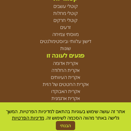
קוטלי עשבים
קוטלי מחלות
קוטלי חרקים
זרעים
מווסתי צמיחה
דישון עלוותי וביוסטימולנטים
שונות
פגעים לעונה זו
אקרית אדומה
אקרית החלודה
אקרית העיוותים
אקרית החטטים של הזית
אקרית האבוקדו
אקרית ארגמנית
אקריות
אתר זה עושה שימוש בעוגיות בהתאם למדיניות הפרטיות. המשך
גלישה באתר מהווה הסכמה לשימוש זה.
מדיניות הפרטיות
© Agrica 2026
הבנתי
Designed by
resolve
| developed by
UpNext