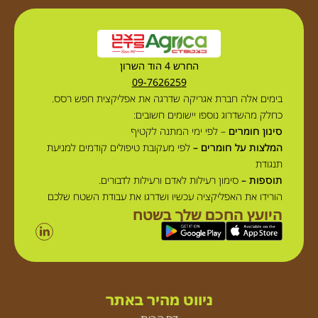
החרש 4 הוד השרון
09-7626259
בימים אלה חברת אגריקה שדרגה את אפליקצית חפש רסס.
כחלק מהשדרוג נוספו יישומים חשובים:
סינון חומרים
– לפי ימי המתנה לקטיף
המלצות על חומרים –
לפי מעקובת טיפולים קודמים למניעת
תנגודת
תוספות –
סימון רעילות לאדם ורעילות לדבורים.
הורידו את האפליקציה עכשיו ושדרגו את עבודת השטח שלכם
היועץ החכם שלך בשטח
ניווט מהיר באתר