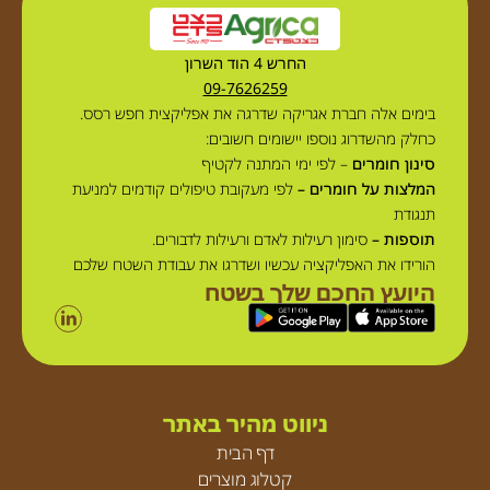
החרש 4 הוד השרון
09-7626259
בימים אלה חברת אגריקה שדרגה את אפליקצית חפש רסס.
כחלק מהשדרוג נוספו יישומים חשובים:
סינון חומרים
– לפי ימי המתנה לקטיף
המלצות על חומרים –
לפי מעקובת טיפולים קודמים למניעת
תנגודת
תוספות –
סימון רעילות לאדם ורעילות לדבורים.
הורידו את האפליקציה עכשיו ושדרגו את עבודת השטח שלכם
היועץ החכם שלך בשטח
ניווט מהיר באתר
דף הבית
קטלוג מוצרים