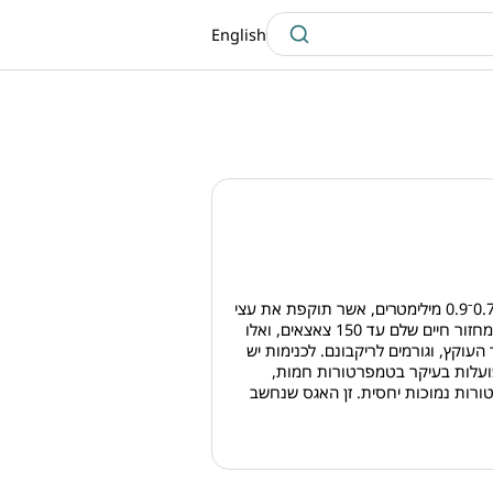
English
האפנוסטיגמה היא כנימת עלה בצבע צהוב-ירקרק ובגודל של 0.7ˉ0.9 מילימטרים, אשר תוקפת את עצי
האגס על זניו השונים. נקבת האפנוסטיגמה מסוגלת להשריץ במחזור חיים שלם עד 150 צאצאים, ואלו
עוקץ, וגורמים לריקבונם. לכנימות יש
 פועלות בעיקר בטמפרטורות חמות,
ורות נמוכות יחסית. זן האגס שנחשב