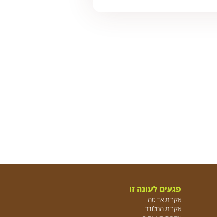
רק כשזה כבר מאוחר מדי. מיהו עש
וכיצד תוכלו להקדים תרופה למזיק? עש
 הוא מזיק נפוץ הפוגע, כמשתמע משמו,
המשמש וכן במגוון גלעיניים נוספים.
 האחרונות הפך עש המשמש לאחד
ם העיקריים בישראל במטעים גלעיניים. על
ח […]
פגעים לעונה זו
אקרית אדומה
אקרית החלודה