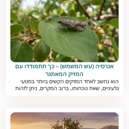
כיצד […]
אנרסיה (עש המשמש) – כך תתמודדו עם
המזיק המאתגר
הוא נחשב לאחד המזיקים הקשים ביותר במטעי
גלעיניים, שאת נוכחותו, ברוב המקרים, ניתן לזהות
רק כשזה כבר מאוחר מדי. מיהו עש המשמש וכיצד
תוכלו להקדים תרופה למזיק? עש המשמש הוא
מזיק נפוץ הפוגע, כמשתמע משמו, במטעי המשמש
וכן במגוון גלעיניים נוספים. בשנים האחרונות הפך
עש המשמש לאחד המזיקים העיקריים בישראל