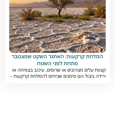
במטעים גלעיניים. על פי הדוח […]
המלחת קרקעות: האתגר השקט שמצטבר
מתחת לפני השטח
קצוות עלים מצהיבים או שרופים, עיכוב בצמיחה או
ירידה ביבול הם סימנים שכיחים להמלחת קרקעות –
תופעה נפוצה, הפוגעת בתפקוד הקרקע לטווח
ארוך. כיצד מזהים אותה בזמן ומה הדרך היעילה
להתמודד איתה? נתחיל בחדשות טובות: המלחת
קרקעות אינה גזירת גורל. עם ניהול נכון ופתרונות
מתאימים, גם קרקע מליחה יכולה להניב יבול מצוין.
אבל כדי להצליח […]