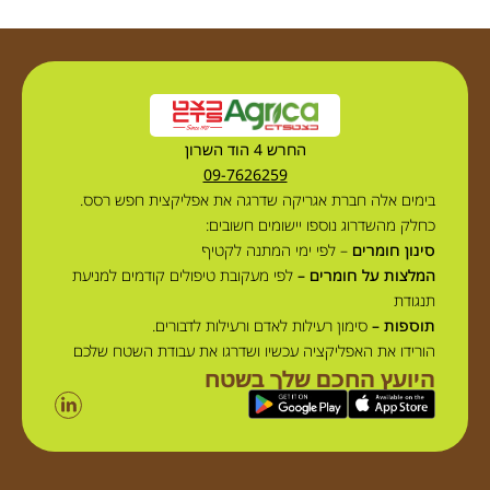
החרש 4 הוד השרון
09-7626259
בימים אלה חברת אגריקה שדרגה את אפליקצית חפש רסס.
כחלק מהשדרוג נוספו יישומים חשובים:
סינון חומרים
– לפי ימי המתנה לקטיף
המלצות על חומרים –
לפי מעקובת טיפולים קודמים למניעת
תנגודת
תוספות –
סימון רעילות לאדם ורעילות לדבורים.
הורידו את האפליקציה עכשיו ושדרגו את עבודת השטח שלכם
היועץ החכם שלך בשטח