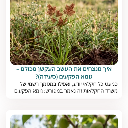
איך מנצחים את העשב העקשן מכולם –
גומא הפקעים (סעידה)?
כמעט כל חקלאי יודע, ואפילו במסמך רשמי של
משרד החקלאות זה נאמר במפורש: גומא הפקעים
הוא העשב הרע המשמעותי ביותר בעולם. אז איך
מתמודדים עם אויב נחוש כל כך? התשובות כאן את
גומא הפקעים (סעידה) אין כמעט חקלאי שלא מכיר
– עשב שוטה רב-שנתי, מהנפוצים ביותר בארץ
ובעולם, שנחשב לאחד המזיקים הקשים. לפני שנבין