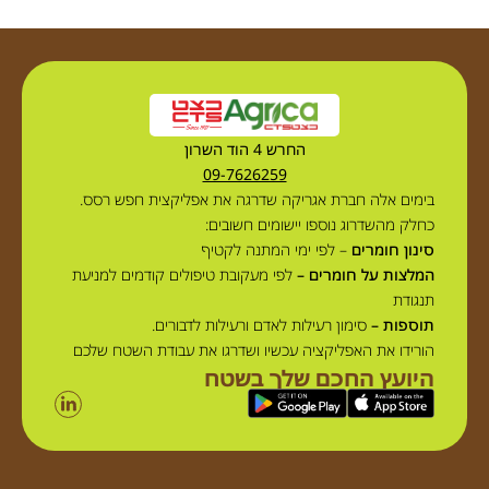
החרש 4 הוד השרון
09-7626259
בימים אלה חברת אגריקה שדרגה את אפליקצית חפש רסס.
כחלק מהשדרוג נוספו יישומים חשובים:
סינון חומרים
– לפי ימי המתנה לקטיף
המלצות על חומרים –
לפי מעקובת טיפולים קודמים למניעת
תנגודת
תוספות –
סימון רעילות לאדם ורעילות לדבורים.
הורידו את האפליקציה עכשיו ושדרגו את עבודת השטח שלכם
היועץ החכם שלך בשטח