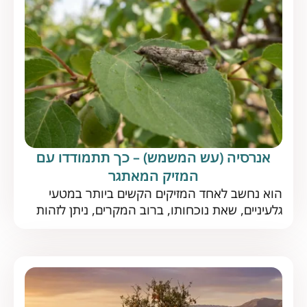
כיצד […]
אנרסיה (עש המשמש) – כך תתמודדו עם
המזיק המאתגר
הוא נחשב לאחד המזיקים הקשים ביותר במטעי
גלעיניים, שאת נוכחותו, ברוב המקרים, ניתן לזהות
רק כשזה כבר מאוחר מדי. מיהו עש המשמש וכיצד
תוכלו להקדים תרופה למזיק? עש המשמש הוא
מזיק נפוץ הפוגע, כמשתמע משמו, במטעי המשמש
וכן במגוון גלעיניים נוספים. בשנים האחרונות הפך
עש המשמש לאחד המזיקים העיקריים בישראל