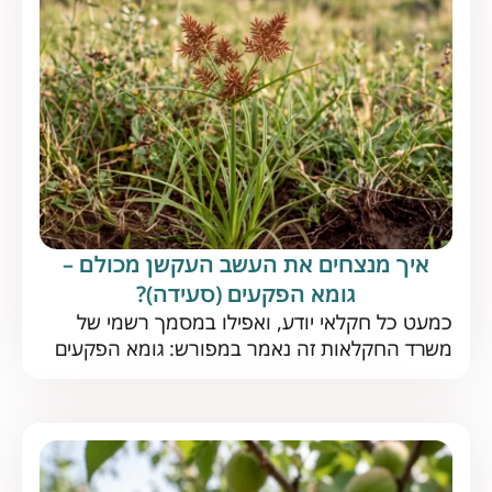
איך מנצחים את העשב העקשן מכולם –
גומא הפקעים (סעידה)?
כמעט כל חקלאי יודע, ואפילו במסמך רשמי של
משרד החקלאות זה נאמר במפורש: גומא הפקעים
הוא העשב הרע המשמעותי ביותר בעולם. אז איך
מתמודדים עם אויב נחוש כל כך? התשובות כאן את
גומא הפקעים (סעידה) אין כמעט חקלאי שלא מכיר
– עשב שוטה רב-שנתי, מהנפוצים ביותר בארץ
ובעולם, שנחשב לאחד המזיקים הקשים. לפני שנבין