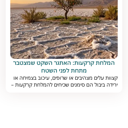
במטעים גלעיניים. על פי הדוח […]
המלחת קרקעות: האתגר השקט שמצטבר
מתחת לפני השטח
קצוות עלים מצהיבים או שרופים, עיכוב בצמיחה או
ירידה ביבול הם סימנים שכיחים להמלחת קרקעות –
תופעה נפוצה, הפוגעת בתפקוד הקרקע לטווח
ארוך. כיצד מזהים אותה בזמן ומה הדרך היעילה
להתמודד איתה? נתחיל בחדשות טובות: המלחת
קרקעות אינה גזירת גורל. עם ניהול נכון ופתרונות
מתאימים, גם קרקע מליחה יכולה להניב יבול מצוין.
אבל כדי להצליח […]