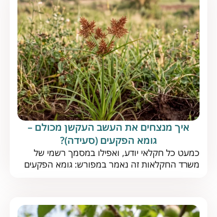
איך מנצחים את העשב העקשן מכולם –
גומא הפקעים (סעידה)?
כמעט כל חקלאי יודע, ואפילו במסמך רשמי של
משרד החקלאות זה נאמר במפורש: גומא הפקעים
הוא העשב הרע המשמעותי ביותר בעולם. אז איך
מתמודדים עם אויב נחוש כל כך? התשובות כאן את
גומא הפקעים (סעידה) אין כמעט חקלאי שלא מכיר
– עשב שוטה רב-שנתי, מהנפוצים ביותר בארץ