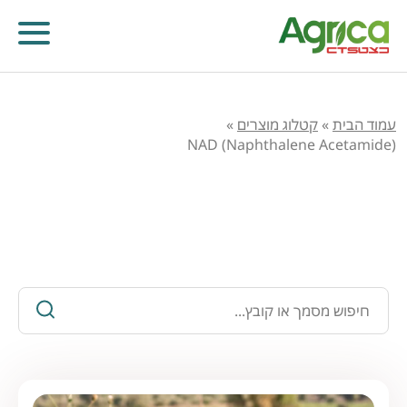
עמוד הבית
»
קטלוג מוצרים
»
NAD (Naphthalene Acetamide)
כלים ומידע חקלאי
קוטלי עשבים
קוטלי מחלות
קוטלי חרקים
מווסתי צמיחה
דישון עלוותי וביוסטימולנטים
זרעים
שונות