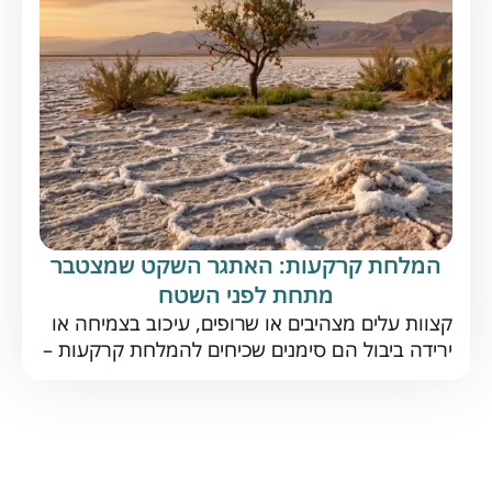
עש המשמש לאחד המזיקים העיקריים בישראל
במטעים גלעיניים. על פי הדוח […]
המלחת קרקעות: האתגר השקט שמצטבר
מתחת לפני השטח
קצוות עלים מצהיבים או שרופים, עיכוב בצמיחה או
ירידה ביבול הם סימנים שכיחים להמלחת קרקעות –
תופעה נפוצה, הפוגעת בתפקוד הקרקע לטווח
ארוך. כיצד מזהים אותה בזמן ומה הדרך היעילה
להתמודד איתה? נתחיל בחדשות טובות: המלחת
קרקעות אינה גזירת גורל. עם ניהול נכון ופתרונות
מתאימים, גם קרקע מליחה יכולה להניב יבול מצוין.