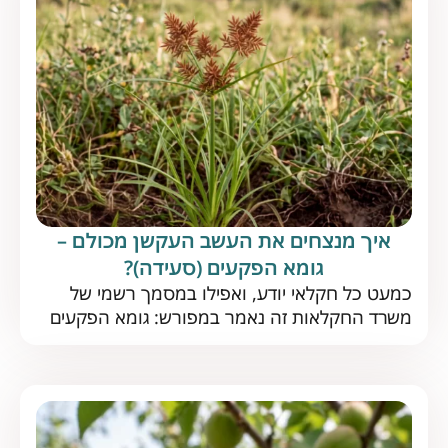
איך מנצחים את העשב העקשן מכולם –
גומא הפקעים (סעידה)?
כמעט כל חקלאי יודע, ואפילו במסמך רשמי של
משרד החקלאות זה נאמר במפורש: גומא הפקעים
הוא העשב הרע המשמעותי ביותר בעולם. אז איך
מתמודדים עם אויב נחוש כל כך? התשובות כאן את
גומא הפקעים (סעידה) אין כמעט חקלאי שלא מכיר
– עשב שוטה רב-שנתי, מהנפוצים ביותר בארץ
ובעולם, שנחשב לאחד המזיקים הקשים. לפני שנבין