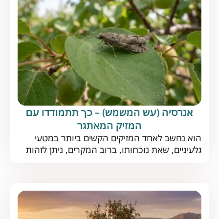
כיצד […]
אנרסיה (עש המשמש) – כך תתמודדו עם
המזיק המאתגר
הוא נחשב לאחד המזיקים הקשים ביותר במטעי
גלעיניים, שאת נוכחותו, ברוב המקרים, ניתן לזהות
רק כשזה כבר מאוחר מדי. מיהו עש המשמש וכיצד
תוכלו להקדים תרופה למזיק? עש המשמש הוא
מזיק נפוץ הפוגע, כמשתמע משמו, במטעי המשמש
וכן במגוון גלעיניים נוספים. בשנים האחרונות הפך
עש המשמש לאחד המזיקים העיקריים בישראל