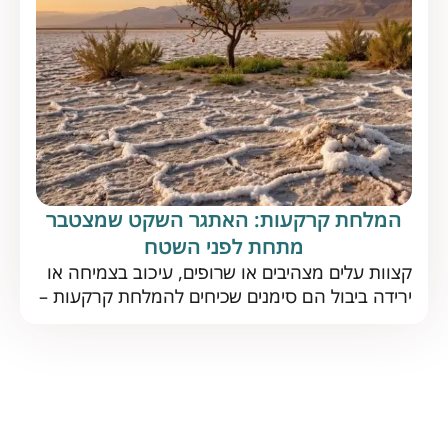
במטעים גלעיניים. על פי הדוח […]
המלחת קרקעות: האתגר השקט שמצטבר
מתחת לפני השטח
קצוות עלים מצהיבים או שרופים, עיכוב בצמיחה או
ירידה ביבול הם סימנים שכיחים להמלחת קרקעות –
תופעה נפוצה, הפוגעת בתפקוד הקרקע לטווח
ארוך. כיצד מזהים אותה בזמן ומה הדרך היעילה
להתמודד איתה? נתחיל בחדשות טובות: המלחת
קרקעות אינה גזירת גורל. עם ניהול נכון ופתרונות
מתאימים, גם קרקע מליחה יכולה להניב יבול מצוין.
אבל כדי להצליח […]