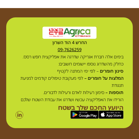
החרש 4 הוד השרון
09-7626259
בימים אלה חברת אגריקה שדרגה את אפליקצית חפש רסס.
כחלק מהשדרוג נוספו יישומים חשובים:
סינון חומרים
– לפי ימי המתנה לקטיף
המלצות על חומרים –
לפי מעקובת טיפולים קודמים למניעת
תנגודת
תוספות –
סימון רעילות לאדם ורעילות לדבורים.
הורידו את האפליקציה עכשיו ושדרגו את עבודת השטח שלכם
היועץ החכם שלך בשטח