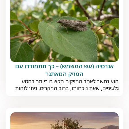
כיצד […]
אנרסיה (עש המשמש) – כך תתמודדו עם
המזיק המאתגר
הוא נחשב לאחד המזיקים הקשים ביותר במטעי
גלעיניים, שאת נוכחותו, ברוב המקרים, ניתן לזהות
רק כשזה כבר מאוחר מדי. מיהו עש המשמש וכיצד
תוכלו להקדים תרופה למזיק? עש המשמש הוא
מזיק נפוץ הפוגע, כמשתמע משמו, במטעי המשמש
וכן במגוון גלעיניים נוספים. בשנים האחרונות הפך
עש המשמש לאחד המזיקים העיקריים בישראל