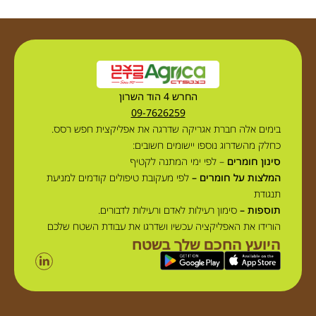
החרש 4 הוד השרון
09-7626259
בימים אלה חברת אגריקה שדרגה את אפליקצית חפש רסס.
כחלק מהשדרוג נוספו יישומים חשובים:
סינון חומרים
– לפי ימי המתנה לקטיף
המלצות על חומרים –
לפי מעקובת טיפולים קודמים למניעת
תנגודת
תוספות –
סימון רעילות לאדם ורעילות לדבורים.
הורידו את האפליקציה עכשיו ושדרגו את עבודת השטח שלכם
היועץ החכם שלך בשטח