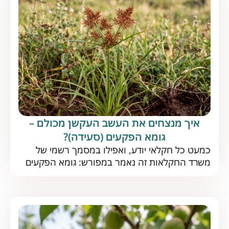
איך מנצחים את העשב העקשן מכולם –
גומא הפקעים (סעידה)?
כמעט כל חקלאי יודע, ואפילו במסמך רשמי של
משרד החקלאות זה נאמר במפורש: גומא הפקעים
הוא העשב הרע המשמעותי ביותר בעולם. אז איך
מתמודדים עם אויב נחוש כל כך? התשובות כאן את
גומא הפקעים (סעידה) אין כמעט חקלאי שלא מכיר
– עשב שוטה רב-שנתי, מהנפוצים ביותר בארץ
ובעולם, שנחשב לאחד המזיקים הקשים. לפני שנבין