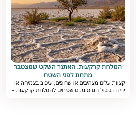
במטעים גלעיניים. על פי הדוח […]
המלחת קרקעות: האתגר השקט שמצטבר
מתחת לפני השטח
קצוות עלים מצהיבים או שרופים, עיכוב בצמיחה או
ירידה ביבול הם סימנים שכיחים להמלחת קרקעות –
תופעה נפוצה, הפוגעת בתפקוד הקרקע לטווח
ארוך. כיצד מזהים אותה בזמן ומה הדרך היעילה
להתמודד איתה? נתחיל בחדשות טובות: המלחת
קרקעות אינה גזירת גורל. עם ניהול נכון ופתרונות
מתאימים, גם קרקע מליחה יכולה להניב יבול מצוין.
אבל כדי להצליח […]