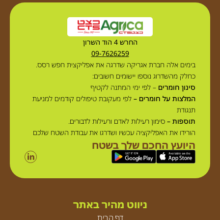
החרש 4 הוד השרון
09-7626259
בימים אלה חברת אגריקה שדרגה את אפליקצית חפש רסס.
כחלק מהשדרוג נוספו יישומים חשובים:
סינון חומרים
– לפי ימי המתנה לקטיף
המלצות על חומרים –
לפי מעקובת טיפולים קודמים למניעת
תנגודת
תוספות –
סימון רעילות לאדם ורעילות לדבורים.
הורידו את האפליקציה עכשיו ושדרגו את עבודת השטח שלכם
היועץ החכם שלך בשטח
ניווט מהיר באתר
דף הבית