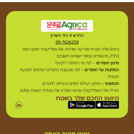
החרש 4 הוד השרון
09-7626259
בימים אלה חברת אגריקה שדרגה את אפליקצית חפש רסס.
כחלק מהשדרוג נוספו יישומים חשובים:
סינון חומרים
– לפי ימי המתנה לקטיף
המלצות על חומרים –
לפי מעקובת טיפולים קודמים למניעת
תנגודת
תוספות –
סימון רעילות לאדם ורעילות לדבורים.
הורידו את האפליקציה עכשיו ושדרגו את עבודת השטח שלכם
היועץ החכם שלך בשטח
ניווט מהיר באתר