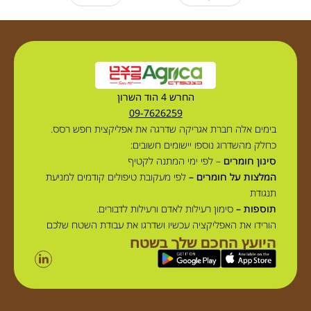
החרש 4 הוד השרון
09-7626259
בימים אלה חברת אגריקה שדרגה את אפליקצית חפש רסס.
כחלק מהשדרוג נוספו יישומים חשובים:
סינון חומרים
– לפי ימי המתנה לקטיף
המלצות על חומרים –
לפי מעקובת טיפולים קודמים למניעת
תנגודת
תוספות –
סימון רעילות לאדם ורעילות לדבורים.
הורידו את האפליקציה עכשיו ושדרגו את עבודת השטח שלכם
היועץ החכם שלך בשטח