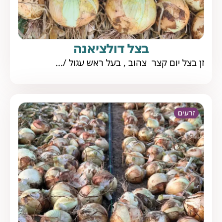
בצל דולציאנה
זן בצל יום קצר צהוב , בעל ראש עגול /...
זרעים